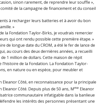
ccasion, sinon rarement, de reprendre leur souffle »,
 comité de la campagne de financement et du conseil
ents à recharger leurs batteries et à avoir du bon
mille. »
e la Fondation Taylor-Birks, je voudrais remercier
rs qui ont rendu possible cette première étape. »
ire de longue date du CROM, a été le fer de lance de
qui, au cours des deux dernières années, a recueilli
l de 1 million de dollars. Cette maison de répit
e l’histoire de la Fondation. La Fondation Taylor-
dons, en nature ou en espèce, pour meubler et
 Eleanor Côté, en reconnaissance pour la principale
me
n Eleanor Côté. Depuis plus de 50 ans, M
Eleanor
satrice communautaire infatigable dans la banlieue
e défendre les intérêts des personnes présentant une