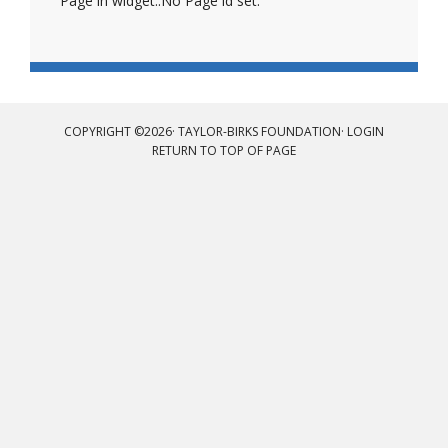
Page in widget::No Page id set.
COPYRIGHT ©2026· TAYLOR-BIRKS FOUNDATION·
LOGIN
RETURN TO TOP OF PAGE